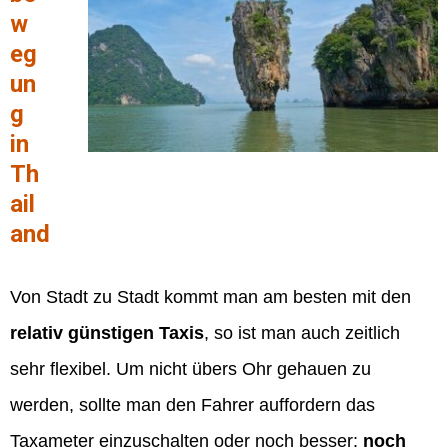
w
eg
un
g
in
Th
ail
and
Von Stadt zu Stadt kommt man am besten mit den
relativ günstigen Taxis
, so ist man auch zeitlich
sehr flexibel. Um nicht übers Ohr gehauen zu
werden, sollte man den Fahrer auffordern das
Taxameter einzuschalten oder noch besser:
noch