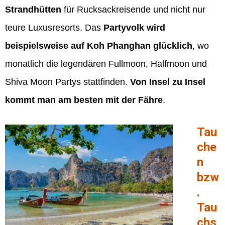
Strandhütten
für Rucksackreisende und nicht nur
teure Luxusresorts. Das
Partyvolk wird
beispielsweise auf Koh Phanghan glücklich
, wo
monatlich die legendären Fullmoon, Halfmoon und
Shiva Moon Partys stattfinden.
Von Insel zu Insel
kommt man am besten mit der Fähre
.
Tau
che
n
bzw
.
Tau
chs