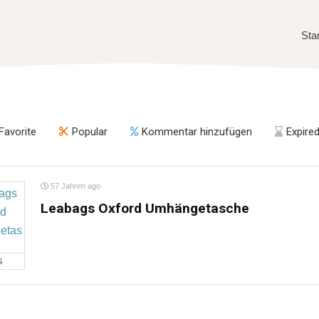
Sta
s
Favorite
Popular
Kommentar hinzufügen
Expire
57 Jahren ago
Leabags Oxford Umhängetasche
S