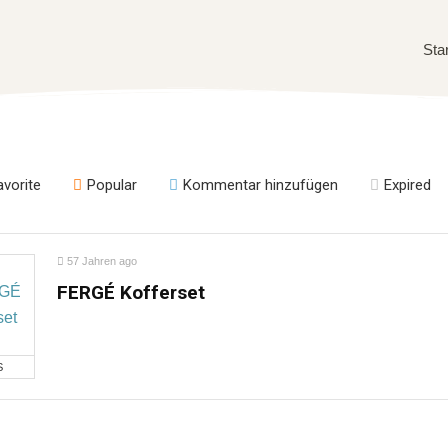
Sta
avorite
Popular
Kommentar hinzufügen
Expired
57 Jahren ago
FERGÉ Kofferset
S