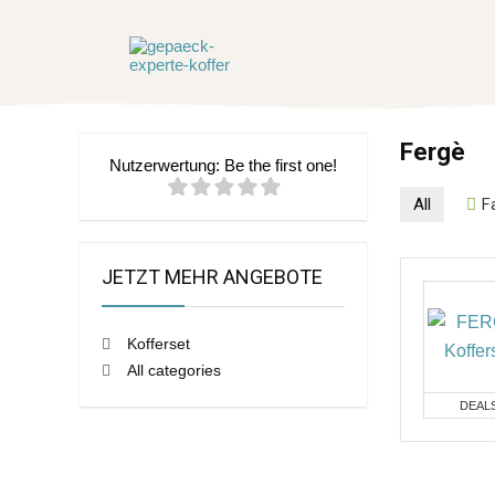
Fergè
Nutzerwertung:
Be the first one!
All
F
JETZT MEHR ANGEBOTE
Kofferset
All categories
DEAL