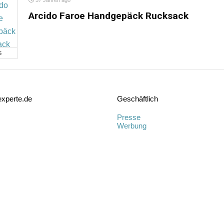
57 Jahren ago
Arcido Faroe Handgepäck Rucksack
S
xperte.de
Geschäftlich
Presse
Werbung