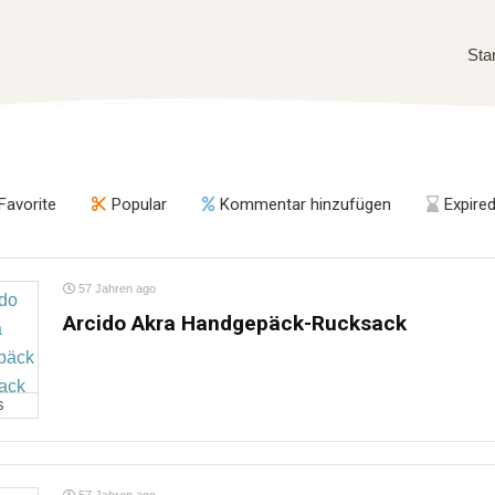
Sta
Favorite
Popular
Kommentar hinzufügen
Expire
57 Jahren ago
Arcido Akra Handgepäck-Rucksack
S