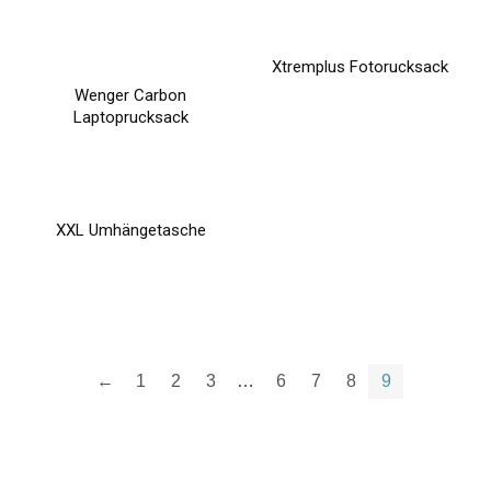
Xtremplus Fotorucksack
Wenger Carbon
Laptoprucksack
XXL Umhängetasche
←
1
2
3
…
6
7
8
9